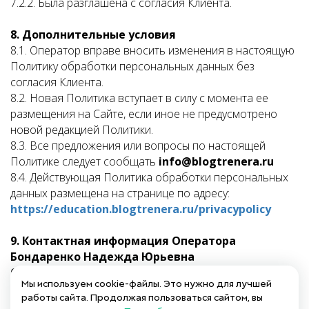
7.2.2. Была разглашена с согласия Клиента.
8. Дополнительные условия
8.1. Оператор вправе вносить изменения в настоящую
Политику обработки персональных данных без
согласия Клиента.
8.2. Новая Политика вступает в силу с момента ее
размещения на Сайте, если иное не предусмотрено
новой редакцией Политики.
8.3. Все предложения или вопросы по настоящей
Политике следует сообщать
info@blogtrenera.ru
8.4. Действующая Политика обработки персональных
данных размещена на странице по адресу:
https://education.blogtrenera.ru/privacypolicy
9. Контактная информация Оператора
Бондаренко Надежда Юрьевна
ООО «НБТ» Юридический адрес:
Мы используем cookie-файлы. Это нужно для лучшей
117133, г Москва, ул Теплый Стан, д 21, корп 5
работы сайта. Продолжая пользоваться сайтом, вы
ИНН 7728620620 КПП 772801001